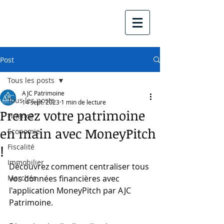
Post
Tous les posts
AJC Patrimoine
Tous les posts
14 sept. 2023
1 min de lecture
Prenez votre patrimoine
Finance
en main avec MoneyPitch
Economie
Fiscalité
!
Immobilier
Découvrez comment centraliser tous 
Marchés
vos données financières avec 
l'application MoneyPitch par AJC 
Patrimoine.