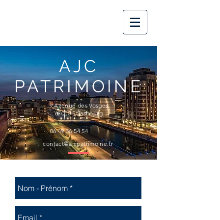
AJC
PATRIMOINE
9 Avenue des Vosges
67000 Strasbourg
06 49 36 54 54
contact@ajcpatrimoine.fr