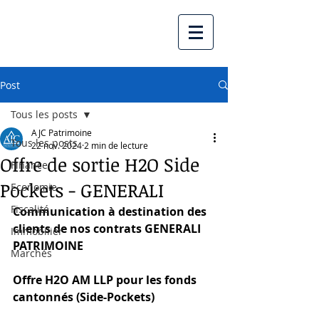
Post
Tous les posts
AJC Patrimoine
Tous les posts
22 nov. 2024
2 min de lecture
Offre de sortie H2O Side
Finance
Pockets - GENERALI
Economie
Fiscalité
Communication à destination des 
clients de nos contrats GENERALI 
Immobilier
PATRIMOINE 
Marchés
Offre H2O AM LLP pour les fonds 
cantonnés (Side-Pockets)