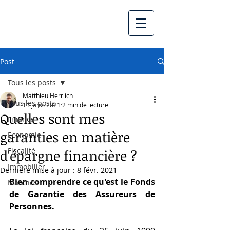
Post
Tous les posts
Matthieu Herrlich
Tous les posts
11 janv. 2021
2 min de lecture
Quelles sont mes
Finance
garanties en matière
Economie
Fiscalité
d'épargne financière ?
Immobilier
Dernière mise à jour :
8 févr. 2021
Bien comprendre ce qu'est le Fonds 
Marchés
de Garantie des Assureurs de 
Personnes.