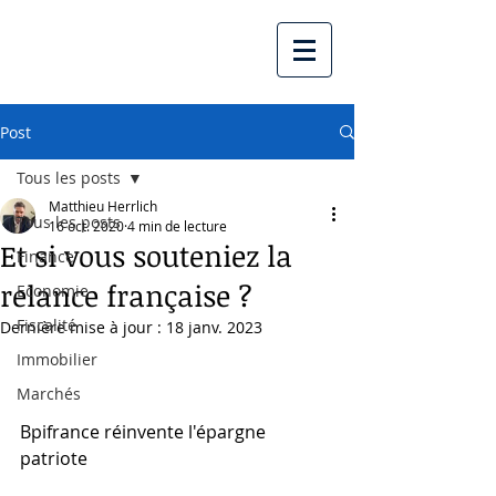
Post
Tous les posts
Matthieu Herrlich
Tous les posts
16 oct. 2020
4 min de lecture
Et si vous souteniez la
Finance
relance française ?
Economie
Fiscalité
Dernière mise à jour :
18 janv. 2023
Immobilier
Marchés
Bpifrance réinvente l'épargne 
patriote